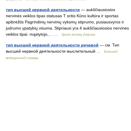
тип высшей нервной деятельности
— aukščiausiosios
nervinės veiklos tipas statusas T sritis Kūno kultūra ir sportas
apibrėžtis Pagrindinių nervinių vyksmų stiprumo, pusiausvyros ir
judrumo ypatybių visuma. Stipriausi yra 4 aukščiausiosios nervinės
veiklos tipai: mąstytojo,… …
Sporto terminų žodynas
тип высшей нервной деятельности речевой
— см. Тип
высшей нервной деятельности мыслительный …
Большой
медицинский словарь