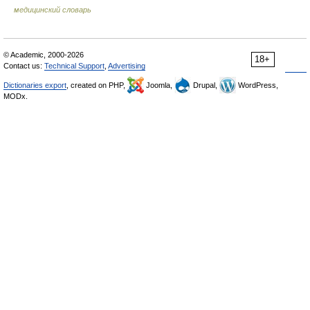
медицинский словарь
© Academic, 2000-2026
18+
Contact us:
Technical Support
,
Advertising
Dictionaries export
, created on PHP,
Joomla,
Drupal,
WordPress,
MODx.