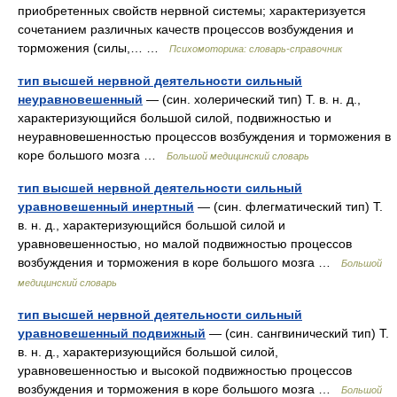
приобретенных свойств нервной системы; характеризуется
сочетанием различных качеств процессов возбуждения и
торможения (силы,… …
Психомоторика: cловарь-справочник
тип высшей нервной деятельности сильный
неуравновешенный
— (син. холерический тип) Т. в. н. д.,
характеризующийся большой силой, подвижностью и
неуравновешенностью процессов возбуждения и торможения в
коре большого мозга …
Большой медицинский словарь
тип высшей нервной деятельности сильный
уравновешенный инертный
— (син. флегматический тип) Т.
в. н. д., характеризующийся большой силой и
уравновешенностью, но малой подвижностью процессов
возбуждения и торможения в коре большого мозга …
Большой
медицинский словарь
тип высшей нервной деятельности сильный
уравновешенный подвижный
— (син. сангвинический тип) Т.
в. н. д., характеризующийся большой силой,
уравновешенностью и высокой подвижностью процессов
возбуждения и торможения в коре большого мозга …
Большой