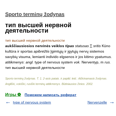
Sporto terminų žodynas
тип высшей нервной
деятельности
тип высшей нервной деятельности
aukščiausiosios nervinės veiklos
tipas
statusas
T
sritis
Kūno
kultūra ir sportas
apibrėžtis
Įgimtųjų ir įgytųjų nervų sistemos
savybių visuma, lemianti individo elgsenos ir jos kitimo ypatumus.
atitikmenys
:
angl.
type of nervous system
vok.
Nerventyp, m
rus.
тип высшей нервной деятельности
Sporto terminų žodynas. T. 1. 2-asis patais. ir papild. leid.: Aiškinamasis žodynas.
Angliški, vokiški, rusiški terminų atitikmenys. Būtiniausios žinios
.
2002
.
Игры ⚽
Поможем написать реферат
type of nervous system
Nervenzelle